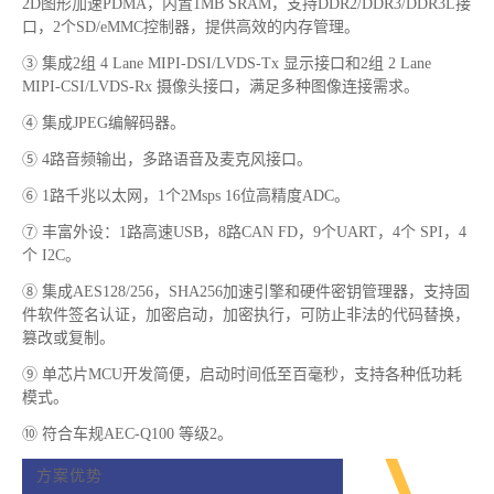
2D图形加速PDMA，内置1MB SRAM，支持DDR2/DDR3/DDR3L接
口，2个SD/eMMC控制器，提供高效的内存管理。
③ 集成2组 4 Lane MIPI-DSI/LVDS-Tx 显示接口和2组 2 Lane
MIPI-CSI/LVDS-Rx 摄像头接口，满足多种图像连接需求。
④ 集成JPEG编解码器。
⑤ 4路音频输出，多路语音及麦克风接口。
⑥ 1路千兆以太网，1个2Msps 16位高精度ADC。
⑦ 丰富外设：1路高速USB，8路CAN FD，9个UART，4个 SPI，4
个 I2C。
⑧ 集成AES128/256，SHA256加速引擎和硬件密钥管理器，支持固
件软件签名认证，加密启动，加密执行，可防止非法的代码替换，
篡改或复制。
⑨ 单芯片MCU开发简便，启动时间低至百毫秒，支持各种低功耗
模式。
⑩ 符合车规AEC-Q100 等级2。
方案优势