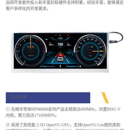
自研开发套件投入和丰富的软硬件支持积累，经验丰富，能够满足
客户多样化的开发需求。
芯片优势
① 先楫半导体HPM6800系列产品主频高达600MHz，内置RISC-V
内核，算力高达1710DMIPS。
② 采用了高性能 2.5D OpenVG GPU，支持OpenVG Lite图形库和