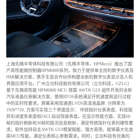
上海先楫半导体科技有限公司（先楫半导体，HPMicro）推出了国
产高性能微控制器HPM6800系列，致力于提供单主控的数字仪表及
HMI解决方案，携手生态合作伙伴构建全新的数字仪表显示及人机
界面应用平台。广州立功科技股份有限公司（立功科技，GZLG）
基于先楫高性能 HPM6800 MCU 搭载 AWTK GUI 组件开发的全新
汽车液晶仪表解决方案，使用RTOS系统满足开机速度和运行过程
中的实时性要求。屏幕采用双通道LVDS高清液晶屏, 分辨率为
1920*720, 方案可实现三个界面显示： 传统指针仪表表盘、科技版
异形进度条表盘和IACC自动驾驶表盘。在显示性能方面，实现60
帧的指针刷新和30帧的路况信息刷新，满足传统指针仪表的硬性要
求。软件加持自主AWTK GUI框架赋能，强大易用，能够最大化发
挥MCU性能，满足仪表核心参数需求。同时，立功科技有完善的